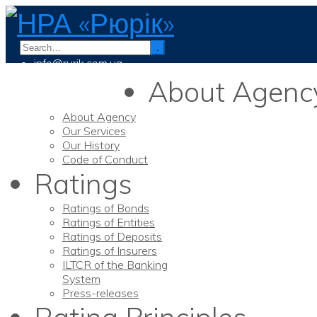
.
info@rurik.com.ua
+38 (099) 037-19-83
About Agenc
About Agency
Our Services
Our History
Code of Conduct
Ratings
Ratings of Bonds
Ratings of Entities
Ratings of Deposits
Ratings of Insurers
ILTCR of the Banking
System
Press-releases