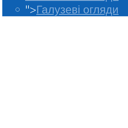
">
Галузеві огляди