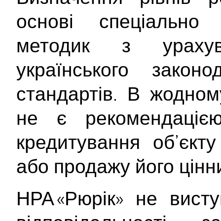
основі спеціально 
методик з ураху
українського закон
стандартів. В жодном
не є рекомендаціє
кредитування об’єкту
або продажу його цінн
НРА «Рюрік» не вист