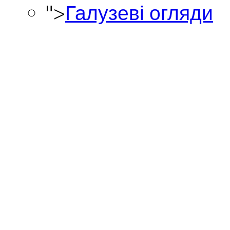
">
Галузеві огляди