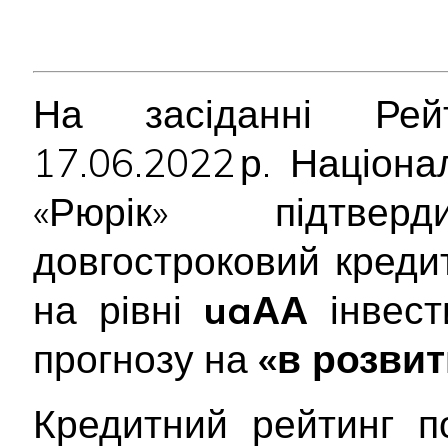
На засіданні Рейт
17.06.2022 р. Націон
«Рюрік» підтв
довгостроковий креди
на рівні
uaАА
інвести
прогнозу на
«в розвит
Кредитний рейтинг п