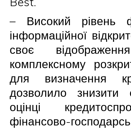
Best.
– Високий рівень ф
інформаційної відкри
своє відображе
комплексному розкрит
для визначення кр
дозволило знизити с
оцінці кредитосп
фінансово-господарськ