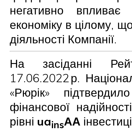
негативно впливає
економіку в цілому, щ
діяльності Компанії.
На засіданні Рейт
17.06.2022 р. Націон
«Рюрік» підтверди
фінансової надійності
рівні
ua
АА
інвестиці
ins