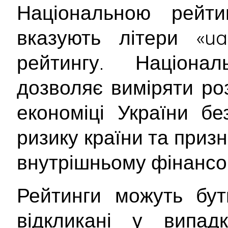
Національною рейт
вказують літери «ua
рейтингу. Націона
дозволяє виміряти ро
економіці України б
ризику країни та приз
внутрішньому фінансо
Рейтинги можуть бут
відкликані у випад