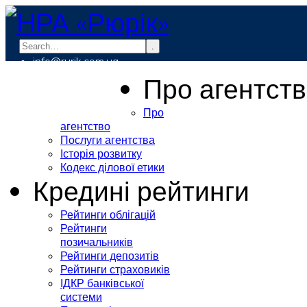
.
info@rurik.com.ua
+38 (099) 037-19-83
Про агентст
Про
агентство
Послуги агентства
Історія розвитку
Кодекс ділової етики
Кредині рейтинги
Рейтинги облігацій
Рейтинги
позичальників
Рейтинги депозитів
Рейтинги страховиків
ІДКР банківської
системи