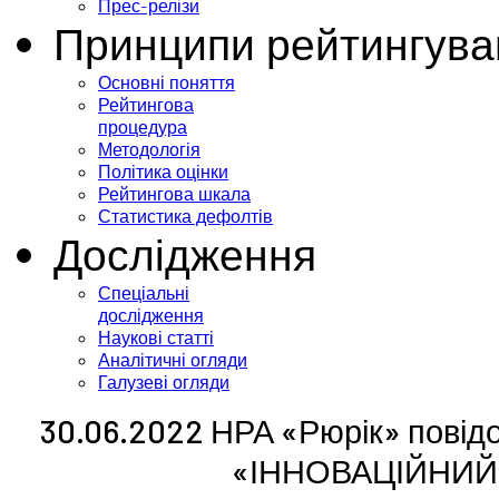
Прес-релізи
Принципи рейтингува
Основні поняття
Рейтингова
процедура
Методологія
Політика оцінки
Рейтингова шкала
Статистика дефолтів
Дослідження
Спеціальні
дослідження
Наукові статті
Аналітичні огляди
Галузеві огляди
30.06.2022 НРА «Рюрік» повід
«ІННОВАЦІЙНИЙ