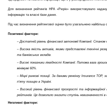
Для визначення рейтингів НРА «Рюрік» використовувало нада
інформацію та власні бази даних
.
Під час визначення рейтингової оцінки було узагальнено найбільш с
Позитивні фактори:
– Достатній рівень фінансової автономії Компанії. Станом 
– Висока якість активів, якими представлені технічні рез
та банківських вкладів.
­­– Високі показники ліквідності Компанії. Питома вага гр
мінімумі 60%.
– Міцні ринкові позиції. За даними ренкінгу Insurance TOP
п’яту позицію в Україні.
– Високий рівень фінансової прозорості та інформаційної
рейтингів. Це дозволило знизити ступінь невизначеності в 
Негативні фактори: