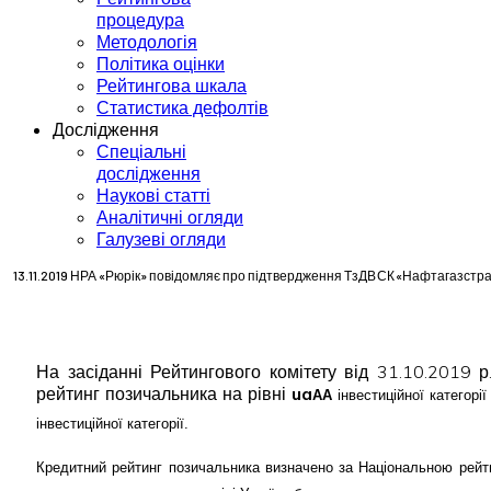
процедура
Методологія
Політика оцінки
Рейтингова шкала
Статистика дефолтів
Дослідження
Спеціальні
дослідження
Наукові статті
Аналітичні огляди
Галузеві огляди
13.11.2019 НРА «Рюрік» повідомляє про підтвердження ТзДВ СК «Нафтагазстрах
На засіданні Рейтингового комітету від 31.10.2019 
рейтинг позичальника на рівні
ua
AA
інвестиційної категорії
інвестиційної категорії.
Кредитний рейтинг позичальника визначено за Національною рейти