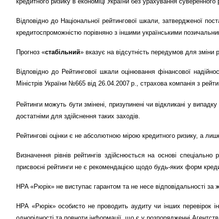
кредитного ризику в економіці України без урахування суверенного
Відповідно до Національної рейтингової шкали, затвердженої пос
кредитоспроможністю порівняно з іншими українськими позичальни
Прогноз «
стабільний
» вказує на відсутність передумов для зміни р
Відповідно до Рейтингової шкали оцінювання фінансової надійност
Міністрів України №665 від 26.04.2007 р., страхова компанія з рейт
Рейтинги можуть бути змінені, призупинені чи відкликані у випадку
достатніми для здійснення таких заходів.
Рейтингові оцінки є не абсолютною мірою кредитного ризику, а лиш
Визначення рівнів рейтингів здійснюється на основі спеціально
присвоєні рейтинги не є рекомендацією щодо будь-яких форм кредит
НРА «Рюрік» не виступає гарантом та не несе відповідальності за 
НРА «Рюрік» особисто не проводить аудиту чи інших перевірок інф
однорідності та повноти інформації, що є у розпорядженні Агентств