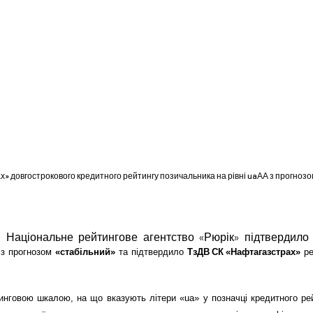
» довгострокового кредитного рейтингу позичальника на рівні uaАА з прогнозом
р. Національне рейтингове агентство «Рюрік» підтвердил
 з
прогнозом
«стабільний»
та підтвердило
ТзДВ СК «Нафтагазстрах»
ре
нговою шкалою, на що вказують літери «ua» у позначці кредитного ре