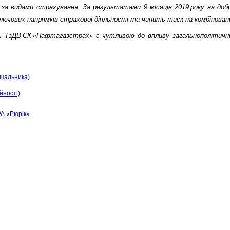
 за видами страхування. За результатами 9 місяців 2019 року на до
ключових напрямків страхової діяльності та чинить тиск на комбінован
ть ТзДВ СК «Нафтагазстрах» є чутливою до впливу загальнополітични
ичальника)
йності)
РА «Рюрік»