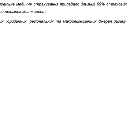
бровільне медичне страхування припадало близько 99% страхових
ий показник збитковості.
х, юридичних, регіональних та макроекономічних джерел ризику,