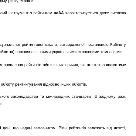
ому ринку України.
овий інструмент з рейтингом
uaAA
характеризується дуже високою
Національної рейтингової шкали, затвердженої постановою Кабінету
йкістю) порівняно з іншими українськими страховими компаніями.
ля оновлення рейтингів або з інших причин, які агентство вважатиме
б’єкту рейтингування відносно інших об’єктів.
ького законодавства та міжнародних стандартів. В жодному разі,
в.
дані, що надані замовником. Рівні рейтингів залежать від якості,