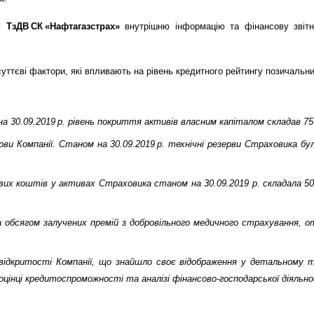
ну
ТзДВ СК «Нафтагазстрах»
внутрішню інформацію та фінансову звітні
уттєві фактори, які впливають на рівень кредитного рейтингу позичальни
на 30.09.2019 р. рівень покриття активів власним капіталом складав 7
ерви Компанії. Станом на
3
0.09.2019 р. технічні резерви Страховика б
ошових коштів у активах Страховика станом на
3
0.09.2019 р. складала 5
, за обсягом залучених премій з добровільного медичного страхування, 
 відкритості Компанії, що знайшло своє відображення у детальному т
оцінці кредитоспроможності та аналізі фінансово-господарської діяльно