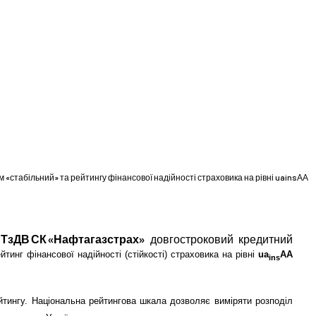
 «стабільний» та рейтингу фінансової надійності страховика на рівні uainsАА
о
ТзДВ СК «Нафтагазстрах»
довгостроковий кредитний
йтинг фінансової надійності (стійкості) страховика на рівні
ua
AA
ins
йтингу. Національна рейтингова шкала дозволяє виміряти розподіл