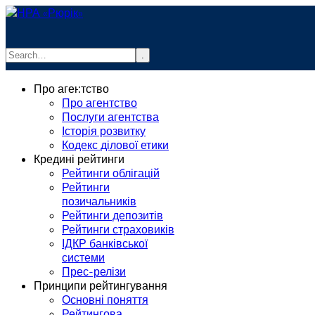
.
info@rurik.com.ua
Про агентство
+38 (099) 037-19-83
Про агентство
Послуги агентства
Історія розвитку
Кодекс ділової етики
Кредині рейтинги
Рейтинги облігацій
Рейтинги
позичальників
Рейтинги депозитів
Рейтинги страховиків
ІДКР банківської
системи
Прес-релізи
Принципи рейтингування
Основні поняття
Рейтингова