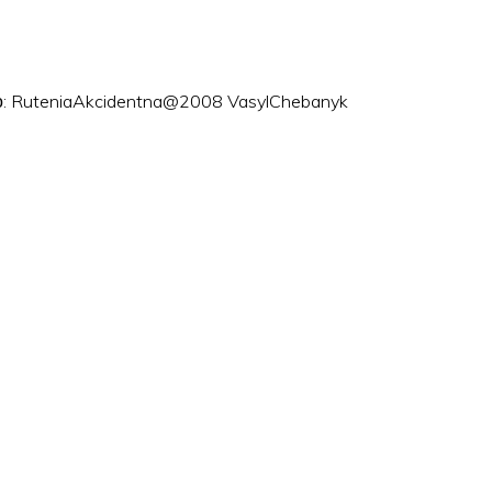
ого: RuteniaAkcidentna@2008 VasylChebanyk