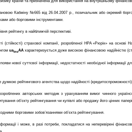
 ризику країни та призначена для використання на внутрішньому фінансов
тановою Кабміну №665 від 26.04.2007 р., позичальник або окремий борг
ками або борговими інструментами.
івня рейтингу в найближчій перспективі.
і (стійкості) страхової компанії, розробленої НРА «Рюрік» на основі 
ингом
ua
AA
характеризується дуже високою фінансовою надійністю (сті
ins
 появи нової суттєвої інформації, недостатності необхідної інформації д
е думкою рейтингового агентства щодо надійності (кредитоспроможності) о
 розроблених авторських методик з урахуванням вимог чинного українс
ування об’єкту рейтингування чи купівлі або продажу його цінних папері
жодними борговими зобов’язаннями об’єкта рейтингування.
ормації і може, в разі потреби, покладатися на неперевірені фінансові 
а.