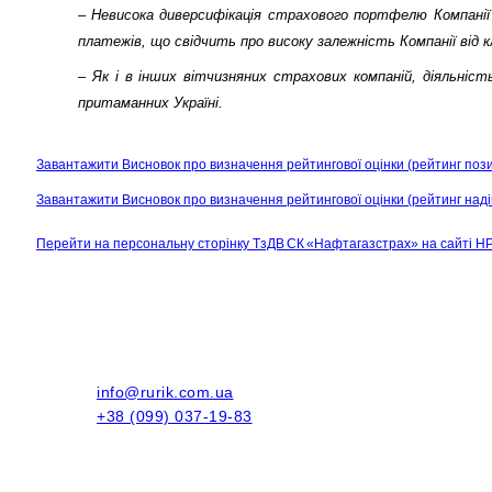
– Невисока диверсифікація страхового портфелю Компанії
платежів, що свідчить про високу залежність Компанії від 
– Як і в інших вітчизняних страхових компаній, діяльніс
притаманних Україні
.
Завантажити Висновок про визначення рейтингової оцінки
(рейтинг поз
Завантажити Висновок про визначення рейтингової оцінки
(рейтинг наді
Перейти на персональну сторінку
ТзДВ СК «Нафтагазстрах»
на сайті Н
info@rurik.com.ua
+38 (099) 037-19-83