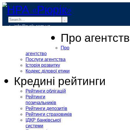
.
info@rurik.com.ua
+38 (099) 037-19-83
Про агентст
Про
агентство
Послуги агентства
Історія розвитку
Кодекс ділової етики
Кредині рейтинги
Рейтинги облігацій
Рейтинги
позичальників
Рейтинги депозитів
Рейтинги страховиків
ІДКР банківської
системи