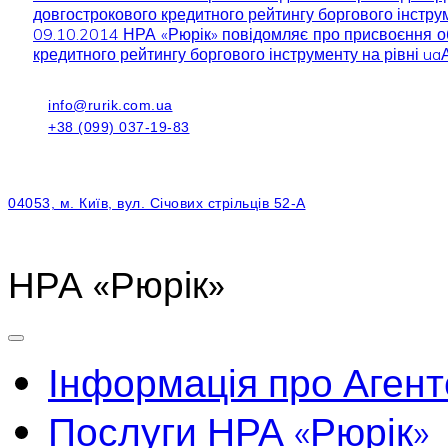
довгострокового кредитного рейтингу боргового інструм
09.10.2014 НРА «Рюрік» повідомляє про присвоєння 
кредитного рейтингу боргового інструменту на рівні ua
info@rurik.com.ua
+38 (099) 037-19-83
04053, м. Київ, вул. Січових стрільців 52-А
НРА «Рюрік»
Інформація про Агент
Послуги НРА «Рюрік»