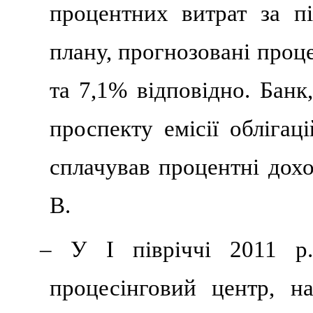
процентних витрат за пі
плану, прогнозовані проц
та 7,1% відповідно. Бан
проспекту емісії облігац
сплачував процентні дохо
В.
– У І півріччі 2011 р
процесінговий центр, на