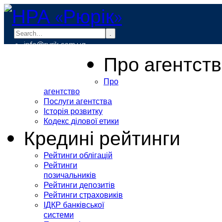
.
info@rurik.com.ua
+38 (099) 037-19-83
Про агентст
Про
агентство
Послуги агентства
Історія розвитку
Кодекс ділової етики
Кредині рейтинги
Рейтинги облігацій
Рейтинги
позичальників
Рейтинги депозитів
Рейтинги страховиків
ІДКР банківської
системи