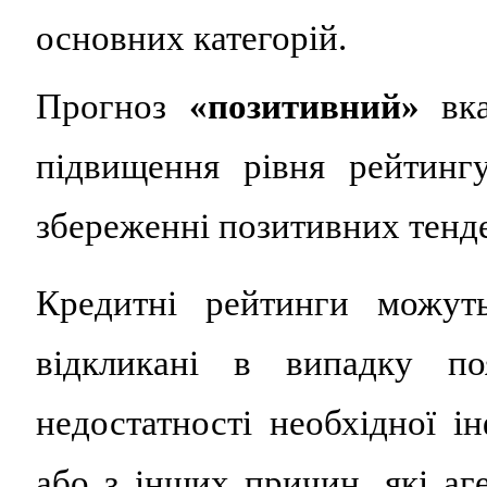
основних категорій.
Прогноз
«позитивний»
вка
підвищення рівня рейтинг
збереженні позитивних тенд
Кредитні рейтинги можуть
відкликані в випадку поя
недостатності необхідної і
або з інших причин, які аг