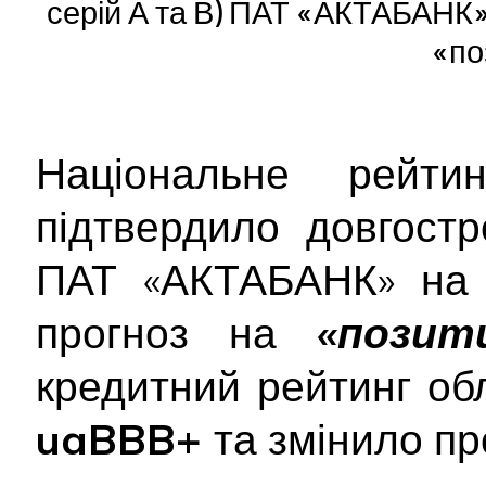
серій А та В) ПАТ «АКТАБАНК» 
«по
Національне рейтин
підтвердило довгост
ПАТ «АКТАБАНК» на 
прогноз на
«позит
кредитний рейтинг облі
uaBBB+
та змінило п