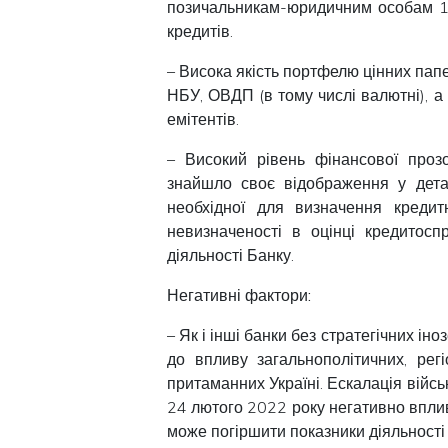
позичальникам-юридичним особам 1-
кредитів.
– Висока якість портфелю цінних папе
НБУ, ОВДП (в тому числі валютні), а 
емітентів.
– Високий рівень фінансової прозо
знайшло своє відображення у детал
необхідної для визначення кредит
невизначеності в оцінці кредитосп
діяльності Банку.
Негативні фактори:
– Як і інші банки без стратегічних ін
до впливу загальнополітичних, рег
притаманних Україні. Ескалація військ
24 лютого 2022 року негативно вплив
може погіршити показники діяльності