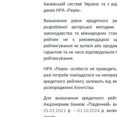
банківській системі України та з в
даних НРА «Рюрік».
Визначення рівня кредитного ре
розробленої авторської методики
законодавства та міжнародних стан
рейтинг не є рекомендацією що
рейтингування чи купівлі або продаж
гарантом та не несе відповідальнос
рейтингування.
НРА «Рюрік» особисто не проводить 
разі потреби покладатися на неперев
кредитного рейтингу залежить від яко
розпорядженні Агентства.
Для визначення кредитного рейт
Акціонерним банком «Південний» вн
01.01.2021 р. − 01.10.2024 р. вклю
даних.