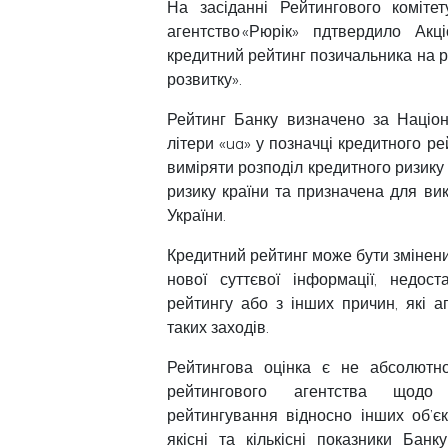
На засіданні Рейтингового коміте
агентство «Рюрік» пдтвердило
Акц
кредитний рейтинг позичальника на р
розвитку
».
Рейтинг Банку визначено за Націо
літери «ua» у позначці кредитного р
виміряти розподіл кредитного ризику
ризику країни та призначена для в
України.
Кредитний рейтинг може бути змінени
нової суттєвої інформації, недост
рейтингу або з інших причин, які 
таких заходів.
Рейтингова оцінка є не абсолютн
рейтингового агентства щодо н
рейтингування відносно інших об’єк
якісні та кількісні показники Бан