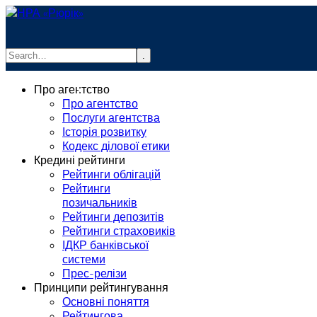
.
info@rurik.com.ua
Про агентство
+38 (099) 037-19-83
Про агентство
Послуги агентства
Історія розвитку
Кодекс ділової етики
Кредині рейтинги
Рейтинги облігацій
Рейтинги
позичальників
Рейтинги депозитів
Рейтинги страховиків
ІДКР банківської
системи
Прес-релізи
Принципи рейтингування
Основні поняття
Рейтингова