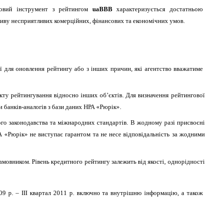
говий інструмент з рейтингом
uaBBB
характеризується достатньою
иву несприятливих комерційних, фінансових та економічних умов.
ії для оновлення рейтингу або з інших причин, які агентство вважатиме
ту рейтингування відносно інших об’єктів. Для визначення рейтингової
и банків-аналогів з бази даних НРА «Рюрік».
ого законодавства та міжнародних стандартів. В жодному разі присвоєні
 «Рюрік» не виступає гарантом та не несе відповідальність за жодними
амовником. Рівень кредитного рейтингу залежить від якості, однорідності
 р. – ІІІ квартал 2011 р. включно та внутрішню інформацію, а також