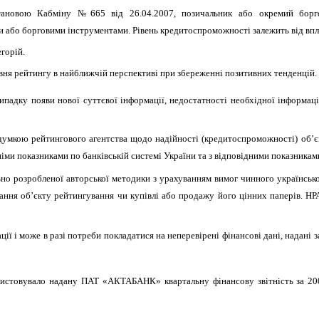
становою Кабміну №665 від 26.04.2007, позичальник або окремий бор
або борговими інструментами. Рівень кредитоспроможності залежить від впл
горій.
вня рейтингу в найближчій перспективі при збереженні позитивних тенденцій.
ипадку появи нової суттєвої інформації, недостатності необхідної інформац
умкою рейтингового агентства щодо надійності (кредитоспроможності) об’єк
дніми показниками по банківській системі України та з відповідними показникам
ьно розробленої авторської методики з урахуванням вимог чинного українськ
ння об’єкту рейтингування чи купівлі або продажу його цінних паперів. НРА
ї і може в разі потреби покладатися на неперевірені фінансові дані, надані з
истовувало надану ПАТ «АКТАБАНК» квартальну фінансову звітність за 2009