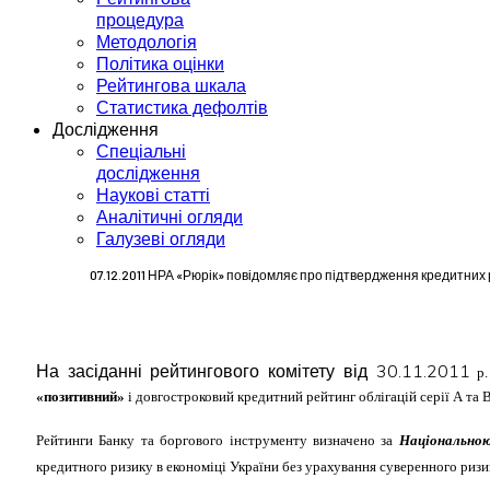
процедура
Методологія
Політика оцінки
Рейтингова шкала
Статистика дефолтів
Дослідження
Спеціальні
дослідження
Наукові статті
Аналітичні огляди
Галузеві огляди
07.12.2011 НРА «Рюрік» повідомляє про підтвердження кредитних 
На засіданні рейтингового комітету від 30.11.2011
р
«позитивний»
і довгостроковий кредитний рейтинг облігацій серії А та В
Рейтинги Банку та боргового інструменту визначено за
Національно
кредитного ризику в економіці України без урахування суверенного риз