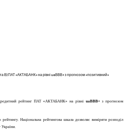
А та В) ПАТ «АКТАБАНК» на рівні uaВВВ+ з прогнозом «позитивний»
ий кредитний рейтинг ПАТ «АКТАБАНК» на рівні
uaBBB+
з прогнозом
о рейтингу. Національна рейтингова шкала дозволяє виміряти розподіл
 України.