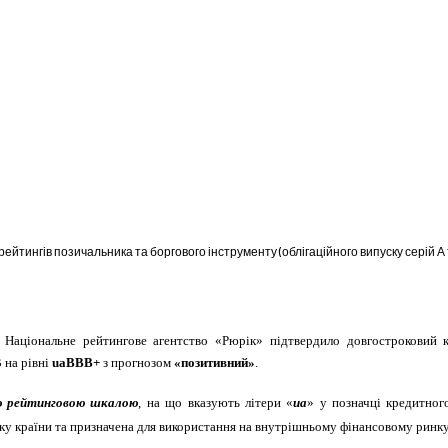
рейтингів позичальника та боргового інструменту (облігаційного випуску серій 
. Національне рейтингове агентство «Рюрік» підтвердило довгостроков
 на рівні
uaBBB+
з прогнозом
«позитивний»
.
ю рейтинговою шкалою
, на що вказують літери «
ua
» у позначці кредитног
ику країни та призначена для використання на внутрішньому фінансовому ринку