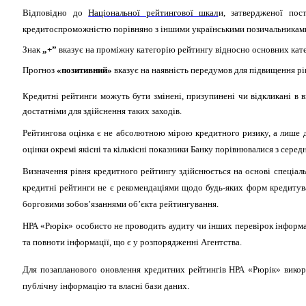
Відповідно до
Національної рейтингової шкал
и, затвердженої по
кредитоспроможністю порівняно з іншими українськими позичальниками 
Знак
„+”
вказує на проміжну категорію рейтингу відносно основних кате
Прогноз
«позитивний»
вказує на наявність передумов для підвищення рі
Кредитні рейтинги можуть бути змінені, призупинені чи відкликані в в
достатніми для здійснення таких заходів.
Рейтингова оцінка є не абсолютною мірою кредитного ризику, а лише д
оцінки окремі якісні та кількісні показники Банку порівнювалися з сере
Визначення рівня кредитного рейтингу здійснюється на основі спеціал
кредитні рейтинги не є рекомендаціями щодо будь-яких форм кредитува
борговими зобов’язаннями об’єкта рейтингування.
НРА «Рюрік» особисто не проводить аудиту чи інших перевірок інформаці
та повноти інформації, що є у розпорядженні Агентства.
Для позапланового оновлення кредитних рейтингів НРА «Рюрік» викор
публічну інформацію та власні бази даних.