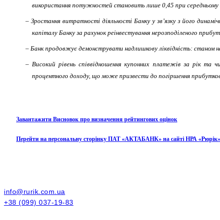
використання потужностей становить лише 0,45 при середньому зна
– Зростання витратності діяльності Банку у зв’язку з його динамі
капіталу Банку за рахунок реінвестування нерозподіленого прибут
– Банк продовжує демонструвати надлишкову ліквідність: станом на 0
– Високий рівень співвідношення купонних платежів за рік та ч
процентного доходу, що може призвести до погіршення прибутков
Завантажити Висновок про визначення рейтингових оцінок
Перейти на персональну сторінку ПАТ «АКТАБАНК» на сайті НРА «Рюрік
info@rurik.com.ua
+38 (099) 037-19-83