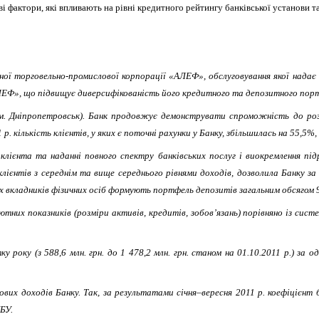
і фактори, які впливають на рівні кредитного рейтингу банківської установи 
ї торговельно-промислової корпорації «АЛЕФ», обслуговування якої надає й
АЛЕФ», що підвищує диверсифікованість його кредитного та депозитного порт
ні (м. Дніпропетровськ). Банк продовжує демонструвати спроможність до ро
 кількість клієнтів, у яких є поточні рахунки у Банку, збільшилась на 55,5%, а
клієнта та наданні повного спектру банківських послуг і виокремлення під
клієнтів з середнім та вище середнього рівнями доходів, дозволила Банку за
х вкладників фізичних осіб формують портфель депозитів загальним обсягом 96
х показників (розміри активів, кредитів, зобов’язань) порівняно із систем
 року (з 588,6 млн. грн. до 1
478,2 млн. грн. станом на 01.10.2011 р.) за о
алових доходів Банку. Так, за результатами січня–вересня 2011 р. коефіцієн
НБУ.