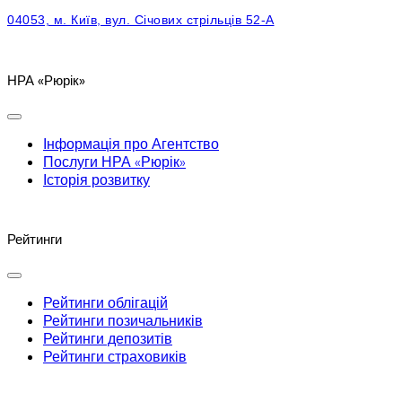
04053, м. Київ, вул. Січових стрільців 52-А
НРА «Рюрік»
Інформація про Агентство
Послуги НРА «Рюрік»
Історія розвитку
Рейтинги
Рейтинги облігацій
Рейтинги позичальників
Рейтинги депозитів
Рейтинги страховиків