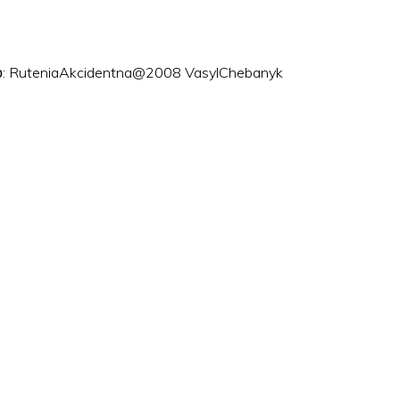
ого: RuteniaAkcidentna@2008 VasylChebanyk