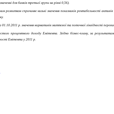
ченні для банків третьої групи на рівні 0,56).
чним розвитком спричиняє низькі значення показників рентабельності активів
ку.
1.10.2011 р. значення нормативів миттєвої та поточної ліквідності перевищув
истого процентного доходу Емітента. Згідно бізнес-плану, за результат
ості Емітента у 2011 р.
»