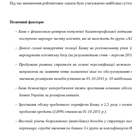
Під час визначення рейтингових оцінок було узагальнено найбільш суттєв
Позитивні фактори:
– Банк є фінансовим центром потужної багатопрофільної вітчизняно
поступово нарощує частку клієнтів, які не належать до групи «
– Доволі сильні конкурентні позиції Банку на регіональному рів
нарощувати клієнтську базу (за результатами січня – вересня 2011 р.
– Продумана ринкова стратегія на основі персоніфікації кожного 
направлена на заняття чітко визначеної ніші по обслуговуванню 
значними розмірами вкладів (станом на 01.10.2011 р. 10 найбільши
– Банк демонструє випереджаючі темпи зростання основних абсолютни
банків України за розміром активів.
– Зростання обсягу кредитного портфелю Банку в 2,5 разу з початку
проблемні кредити (3,89% станом на 01.10.2011 р.).
– Високий рівень безризикових (комісійних) доходів у структурі в
перевищує середні значення по банках 3-ї групи за класифікацією 