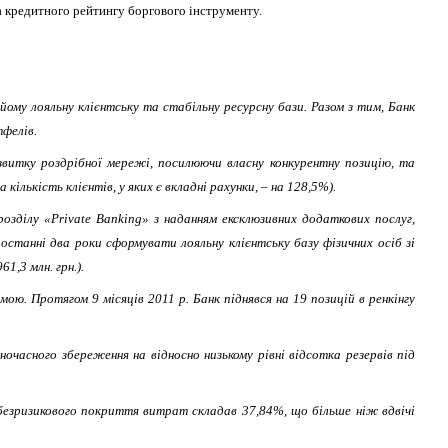
та кредитного рейтингу боргового інструменту.
ому лояльну клієнтську та стабільну ресурсну бази. Разом з тим, Банк
фелів.
звитку роздрібної мережі, посилюючи власну конкурентну позицію, та
 кількість клієнтів, у яких є вкладні рахунки, – на 128,5%).
розділу «
Private
Banking
» з наданням ексклюзивних додаткових послуг,
 останні два роки сформувати лояльну клієнтську базу фізичних осіб зі
1,3 млн. грн.).
ою. Протягом 9 місяців 2011 р. Банк піднявся на 19 позицій в ренкінгу
дночасного збереження на відносно низькому рівні відсотка резервів під
т безризикового покриття витрат складав 37,84%, що більше ніж вдвічі