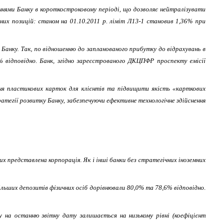
ннями Банку в короткостроковому періоді, що дозволяє нейтралізувати
тних позицій: станом на 01.10.2011 р. ліміт Л13-1 становив 1,36% при
 Банку. Так, по відношенню до запланованого прибутку до відрахувань в
 відповідно. Банк, згідно зареєстрованого ДКЦПФР проспекту емісії
ння пластикових карток для клієнтів та підвищити якість «карткових
тегії розвитку Банку, забезпечуючи ефективне технологічне здійснення
х представлена корпорація. Як і інші банки без стратегічних іноземних
льших депозитів фізичних осіб дорівнювали 80,0% та 78,6% відповідно.
у на останню звітну дату залишається на низькому рівні (коефіцієнт