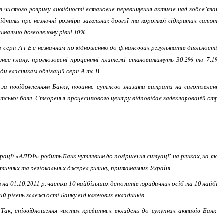
з чистого розриву ліквідності встановив перевищення активів над зобов’яза
відчить про незначні розміри загальних довгої та короткої відкритих валю
симально дозволеному рівні 10%.
 серії А і В є незначним по відношенню до фінансових результатів діяльності
ізнес-плану, прогнозовані процентні платежі становитимуть 30,2% та 7,1%
ди власникам облігацій серії А та В.
го, за повідомленням Банку, повинно суттєво знизити витрати на виготовле
ької бази. Створення процесінгового центру відповідає задекларованій стра
ації «АЛЕФ» робить Банк чутливим до погіршення ситуації на ринках, на яки
ітичних та регіональних джерел ризику, притаманних Україні.
на 01.10.2011 р. частки 10 найбільших депозитів юридичних осіб та 10 найбі
й рівень залежності Банку від ключових вкладників.
Так, співвідношення чистих кредитних вкладень до сукупних активів Банк