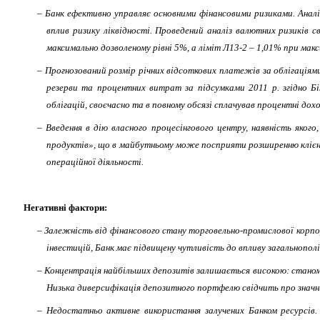
– Банк ефективно управляє основними фінансовими ризиками. Аналі
вплив ризику ліквідності. Проведений аналіз валютних ризиків с
максимально дозволеному рівні 5%, а ліміт Л13-2 – 1,01% при мак
– Прогнозований розмір річних відсоткових платежів за облігаціями
резерви та процентних витрат за підсумками 2011 р. згідно Б
облігацій, своєчасно та в повному обсязі сплачував процентні дохо
– Введення в дію власного процесінгового центру, наявність яко
продуктів», що в майбутньому може посприяти розширенню клієнтс
операційної діяльності.
Негативні фактори:
– Залежність від фінансового стану торговельно-промислової корпор
інвестицій, Банк має підвищену чутливість до впливу загальнопол
– Концентрація найбільших депозитів залишається високою: станом 
Низька диверсифікація депозитного портфелю свідчить про значни
– Недостатньо активне використання залучених Банком ресурсів. 