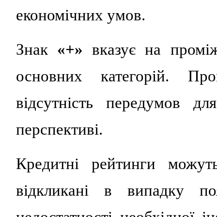
економічних умов.
Знак
«+»
вказує на проміж
основних категорій. П
відсутність передумов дл
перспективі.
Кредитні рейтинги можуть
відкликані в випадку поя
недостатності необхідної і