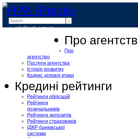
.
info@rurik.com.ua
+38 (099) 037-19-83
Про агентст
Про
агентство
Послуги агентства
Історія розвитку
Кодекс ділової етики
Кредині рейтинги
Рейтинги облігацій
Рейтинги
позичальників
Рейтинги депозитів
Рейтинги страховиків
ІДКР банківської
системи