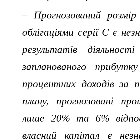
– Прогнозований розмір
облігаціями серії С є не
результатів діяльност
запланованого прибутк
процентних доходів за пі
плану, прогнозовані п
лише 20% та 6% відпов
власний капітал є нез