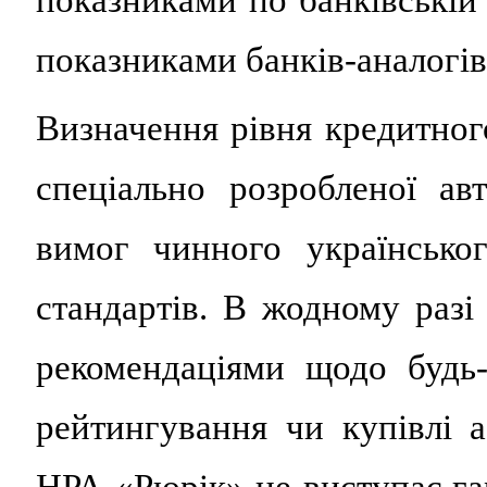
показниками банків-аналогів
Визначення рівня кредитног
спеціально розробленої ав
вимог чинного українсько
стандартів. В жодному разі
рекомендаціями щодо будь
рейтингування чи купівлі 
НРА «Рюрік» не виступає гар