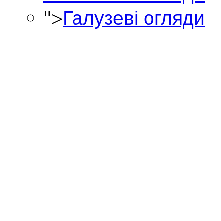
">
Галузеві огляди