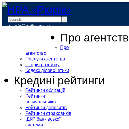
.
info@rurik.com.ua
+38 (099) 037-19-83
Про агентст
Про
агентство
Послуги агентства
Історія розвитку
Кодекс ділової етики
Кредині рейтинги
Рейтинги облігацій
Рейтинги
позичальників
Рейтинги депозитів
Рейтинги страховиків
ІДКР банківської
системи