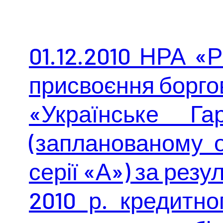
01.12.2010 НРА «
присвоєння борго
«Українське Га
(запланованому о
серії «А») за резу
2010 р. кредитн