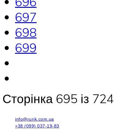
696
697
698
699
Сторінка 695 із 724
info@rurik.com.ua
+38 (099) 037-19-83