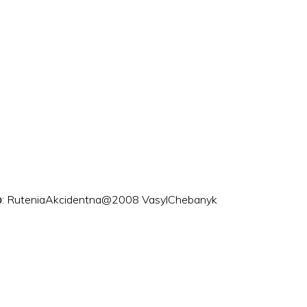
ого: RuteniaAkcidentna@2008 VasylChebanyk