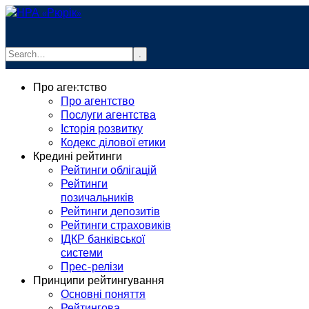
.
info@rurik.com.ua
Про агентство
+38 (099) 037-19-83
Про агентство
Послуги агентства
Історія розвитку
Кодекс ділової етики
Кредині рейтинги
Рейтинги облігацій
Рейтинги
позичальників
Рейтинги депозитів
Рейтинги страховиків
ІДКР банківської
системи
Прес-релізи
Принципи рейтингування
Основні поняття
Рейтингова