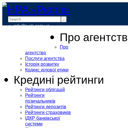
.
info@rurik.com.ua
+38 (099) 037-19-83
Про агентст
Про
агентство
Послуги агентства
Історія розвитку
Кодекс ділової етики
Кредині рейтинги
Рейтинги облігацій
Рейтинги
позичальників
Рейтинги депозитів
Рейтинги страховиків
ІДКР банківської
системи