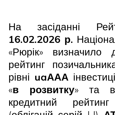
На засіданні Рейт
16.02.2026 р.
Націона
«Рюрік» визначило д
рейтинг позичальни
рівні
uaААА
інвестиці
«
в розвитку
» та в
кредитний рейтинг
(облігацій серій I,J)
А